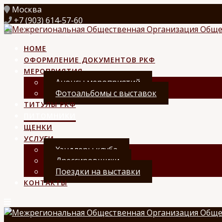
Перейти
Москва
к
+7 (903) 614-57-60
контенту
kongurklub@gmail.com
HOME
ОФОРМЛЕНИЕ ДОКУМЕНТОВ РКФ
МЕРОПРИЯТИЯ
Анонсы мероприятий
Фотоальбомы с выставок
ТИТУЛЫ РКФ
ПИТОМНИКИ
ЩЕНКИ
УСЛУГИ
Хэндлеры клуба
Дрессировщики
Поездки на выставки
КОНТАКТЫ