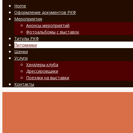
Home
Оформление документов РКФ
Мероприятия
Анонсы мероприятий
Фотоальбомы с выставок
Титулы РКФ
Питомники
Щенки
Услуги
Хэндлеры клуба
Дрессировщики
Поездки на выставки
Контакты