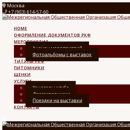
Перейти
Москва
к
+7 (903) 614-57-60
контенту
kongurklub@gmail.com
HOME
ОФОРМЛЕНИЕ ДОКУМЕНТОВ РКФ
МЕРОПРИЯТИЯ
Анонсы мероприятий
Фотоальбомы с выставок
ТИТУЛЫ РКФ
ПИТОМНИКИ
ЩЕНКИ
УСЛУГИ
Хэндлеры клуба
Дрессировщики
Поездки на выставки
КОНТАКТЫ